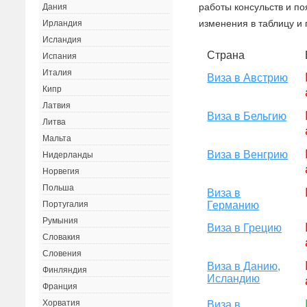
работы консульств и п
Дания
изменения в таблицу и 
Ирландия
Исландия
Страна
Испания
Италия
Виза в Австрию
Кипр
Латвия
Виза в Бельгию
Литва
Мальта
Виза в Венгрию
Нидерланды
Норвегия
Польша
Виза в
Германию
Португалия
Румыния
Виза в Грецию
Словакия
Словения
Виза в Данию,
Финляндия
Исландию
Франция
Хорватия
Виза в