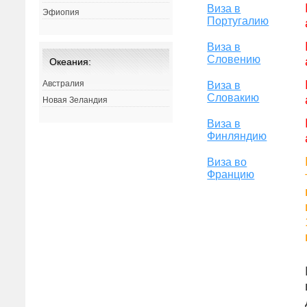
Виза в
Эфиопия
Португалию
Виза в
Словению
Океания:
Австралия
Виза в
Словакию
Новая Зеландия
Виза в
Финляндию
Виза во
Францию