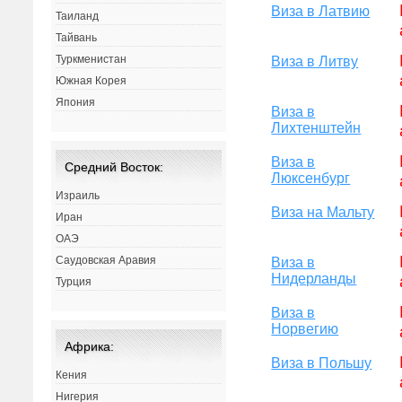
Виза в Латвию
Таиланд
Тайвань
Туркменистан
Виза в Литву
Южная Корея
Япония
Виза в
Лихтенштейн
Виза в
Средний Восток:
Люксенбург
Израиль
Виза на Мальту
Иран
ОАЭ
Саудовская Аравия
Виза в
Нидерланды
Турция
Виза в
Норвегию
Африка:
Виза в Польшу
Кения
Нигерия