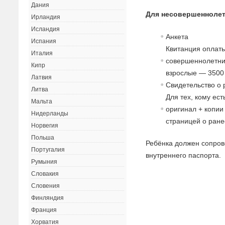
Дания
Для несовершеннолет
Ирландия
Исландия
Анкета
Испания
Квитанция оплат
Италия
совершеннолетние
Кипр
взрослые — 3500 
Латвия
Свидетельство о 
Литва
Для тех, кому ес
Мальта
оригинал + копии
Нидерланды
страницей о ране
Норвегия
Польша
Ребёнка должен сопров
Португалия
внутреннего паспорта.
Румыния
Словакия
Словения
Финляндия
Франция
Хорватия