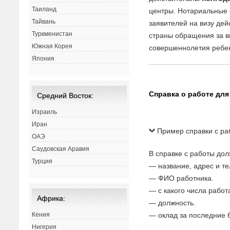
Таиланд
центры. Нотариальные 
Тайвань
заявителей на визу де
Туркменистан
страны обращения за в
Южная Корея
совершеннолетия ребе
Япония
Справка о работе для
Средний Восток:
Израиль
Иран
Пример справки с ра
ОАЭ
Саудовская Аравия
В справке с работы дол
Турция
— название, адрес и т
— ФИО работника.
— с какого числа работ
Африка:
— должность.
— оклад за последние 
Кения
Нигерия