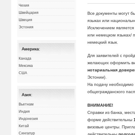
Чехия
Швейцария
Все документы могут б
Швеция
языках или национальн
Эстония
Исключением является 
или немецком языках/ 
немецкий язык.
Америка:
Для заявителей с прой
Канада
желающих оформить виз
Мексика
нотариальная довере
США
Эстонии).
На подачу необходимо
общегражданского пасп
Азия:
Вьетнам
ВНИМАНИЕ!
Индия
Справки из банка, мест
Индонезия
форме действительны
Китай
визовые центры. Приг
Сингапур
действительны
полгод