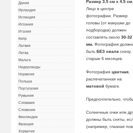
Размер 3.5 см x 4.5 см
Дания
Лицо в центре
Ирландия
фотографии. Размер
Исландия
головы (от макушки до
Испания
подбородка) должен
Италия
составлять около
30-32
Кипр
мм.
Фотография должн
Латвия
быть
БЕЗ
овала
снизу,
Литва
старше 6 месяцев.
Мальта
Нидерланды
Фотография
цветная
,
Норвегия
распечатанная на
Польша
матовой
бумаге.
Португалия
Румыния
Предпочтительно, что
Словакия
Словения
Солнечные очки или др
Финляндия
должны быть сняты, ес
Франция
(например, глазная пов
Хорватия