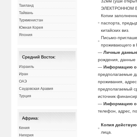
32мм (уши открыт
Таиланд
ЭЛЕКТРОННОМ В
Тайвань
Копии заполненны
Туркменистан
паспорта, преды
Южная Корея
китайских виз.
Япония
Письмо-приглаше
проживающего в 
—
Личные данные
Средний Восток:
рождения, данные п
Израиль
—
Информацию о 
Иран
предполагаемые да
ОАЭ
проживания, адрес,
Саудовская Аравия
предполагаемый с
Турция
источник финансиро
—
Информацию о
телефон, адрес, п
Африка:
Копия действую
Кения
лица.
Нигерия