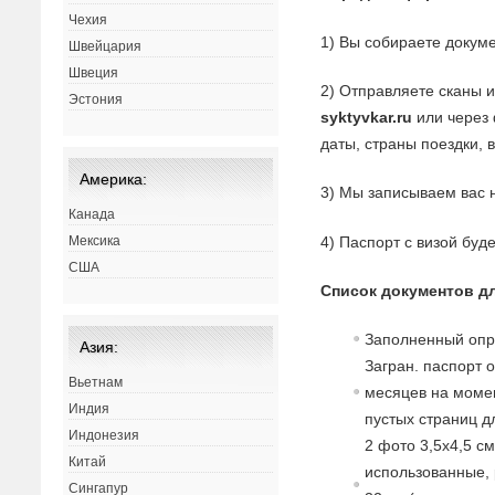
Чехия
1) Вы собираете докуме
Швейцария
Швеция
2) Отправляете сканы 
Эстония
syktyvkar.ru
или через 
даты, страны поездки, 
Америка:
3) Мы записываем вас 
Канада
4) Паспорт с визой буд
Мексика
США
Список документов дл
Заполненный опр
Азия:
Загран. паспорт 
Вьетнам
месяцев на момен
Индия
пустых страниц д
Индонезия
2 фото 3,5х4,5 с
Китай
использованные, 
Сингапур