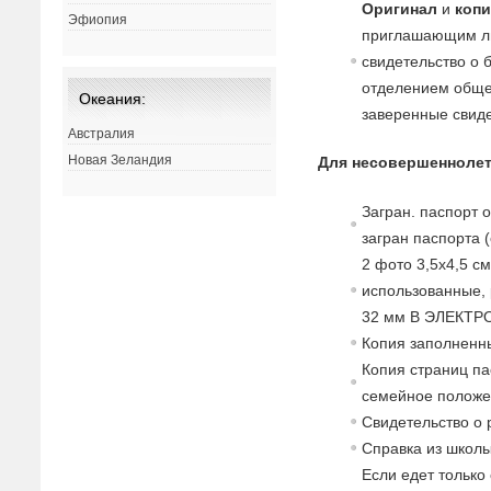
Оригинал
и
коп
Эфиопия
приглашающим ли
свидетельство о 
отделением обще
Океания:
заверенные свидет
Австралия
Новая Зеландия
Для несовершеннолет
Загран. паспорт 
загран паспорта 
2 фото 3,5х4,5 с
использованные, 
32 мм В ЭЛЕКТР
Копия заполненны
Копия страниц па
семейное положе
Свидетельство о 
Справка из школы
Если едет только