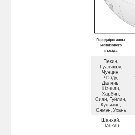
Города/регионы
безвизового
въезда
Пекин,
Гуанчжоу,
Чунцин,
Чэнду,
Далянь,
Шэньян,
Харбин,
Сиан, Гуйлин,
Куньмин,
Сямэн, Ухань
Шанхай,
Нанкин