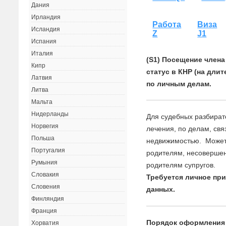
Дания
Ирландия
Работа
Виза
Исландия
Z
J1
Испания
Италия
(S1) Посещение член
Кипр
статус в КНР (на дли
Латвия
по личным делам.
Литва
Мальта
Нидерланды
Для судебных разбирате
Норвегия
лечения, по делам, св
Польша
недвижимостью. Может
Португалия
родителям, несоверше
Румыния
родителям супругов.
Словакия
Требуется личное пр
Словения
данных.
Финляндия
Франция
Порядок оформления
Хорватия